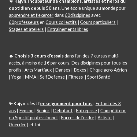
🌀 Kajyn, incubateur de champions, artistes et héros du
quotidien depuis 50 ans.
Une école unique au monde pour
apprendre et t’exercer
dans
60disciplines
avec
60professeurs
en
Cours collectifs
|
Cours particuliers
|
Stages et ateliers
|
Entraînements libres
🔥 Choisi
s
3 cours d'essais
dans l’un des
7 cursus multi-
accès
, à moins de 1 € par cours.
Des disciplines pour tous les
profils :
ArtsMartiaux
|
Danses
|
Boxes
|
Cirque acro Aérien
|
Yoga
|
MMA
|
SelfDefense
|
Fitness
|
SportSanté
✨ Kajyn, c’est l’
enseignement pour tous
:
Enfant dès 3
ans
|
Femme
|
Senior
|
Débutant
|
Entreprise
|
Compétiteur
ou Sportif professionnel
|
Forces de l'ordre
|
Artiste
|
Guerrier
| et toi.