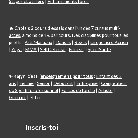
Stages et ateliers
|
Entraînements libres
🔥 Choisi
s
3 cours d'essais
dans l’un des
7 cursus multi-
accès
, à moins de 1 € par cours.
Des disciplines pour tous les
profils :
ArtsMartiaux
|
Danses
|
Boxes
|
Cirque acro Aérien
|
Yoga
|
MMA
|
SelfDefense
|
Fitness
|
SportSanté
✨ Kajyn, c’est l’
enseignement pour tous
:
Enfant dès 3
ans
|
Femme
|
Senior
|
Débutant
|
Entreprise
|
Compétiteur
ou Sportif professionnel
|
Forces de l'ordre
|
Artiste
|
Guerrier
| et toi.
-toi
Inscris