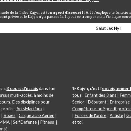
Oracle de la Tribu Kajyn est ton
agent d'accueil
IA. Il t’explique le foncti
 sont privés et le Kajyn n'y a pas accès. Il peut se tromper mais t'indique so
Salut Jak Ny !
si
s
3 cours d'essais
dans l’un
✨ Kajyn, c’est l’
enseignement
ursus multi-accès
, à moins de
tous
:
Enfant dès 3 ans
|
Femm
 cours.
Des disciplines pour
Senior
|
Débutant
|
Entreprise
 profils :
ArtsMartiaux
|
Compétiteur ou Sportif profes
s
|
Boxes
|
Cirque acro Aérien
|
|
Forces de l'ordre
|
Artiste
|
Gu
MMA
|
SelfDefense
|
Fitness
|
et toi.
anté