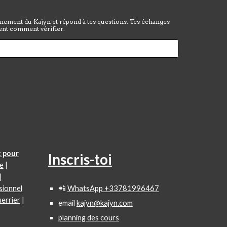
onnement du Kajyn et répond à tes questions. Tes échanges
uvent comment vérifier.
 pour
Inscris
-toi
e
|
|
sionnel
📲
WhatsApp +33781996467
errier
|
email
kajyn@kajyn.com
planning des cours