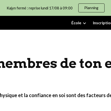
Planning
Kajyn fermé : reprise lundi 17/08 à 09:00
ip to main content
Skip to navigat
École
Inscriptio
membres de ton 
physique et la confiance en soi sont des facteurs d