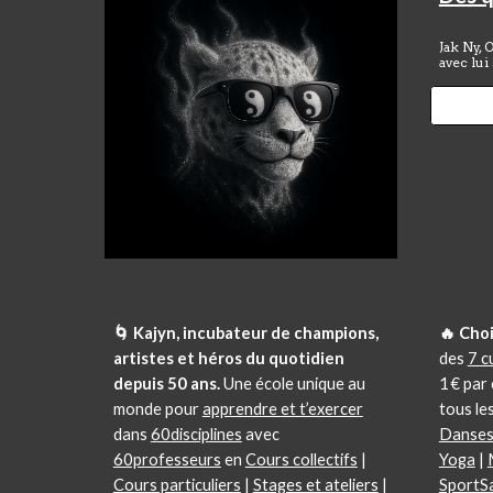
Jak Ny, 
avec lui
🌀 Kajyn, incubateur de champions,
🔥 Choi
artistes et héros du quotidien
des
7 c
depuis 50 ans.
Une école unique au
1 € par
monde pour
apprendre et t’exercer
tous les
dans
60disciplines
avec
Danse
60professeurs
en
Cours collectifs
|
Yoga
|
Cours particuliers
|
Stages et ateliers
|
SportS