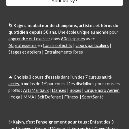
Salut Jak Ny !
🌀 Kajyn, incubateur de champions, artistes et héros du
quotidien depuis 50 ans.
Une école unique au monde pour
apprendre et t’exercer
dans
60disciplines
avec
60professeurs
en
Cours collectifs
|
Cours particuliers
|
Stages et ateliers
|
Entraînements libres
🔥 Choisi
s
3 cours d'essais
dans l’un des
7 cursus multi-
accès
, à moins de 1 € par cours.
Des disciplines pour tous les
profils :
ArtsMartiaux
|
Danses
|
Boxes
|
Cirque acro Aérien
|
Yoga
|
MMA
|
SelfDefense
|
Fitness
|
SportSanté
✨ Kajyn, c’est l’
enseignement pour tous
:
Enfant dès 3
ans
|
Femme
|
Senior
|
Débutant
|
Entreprise
|
Compétiteur