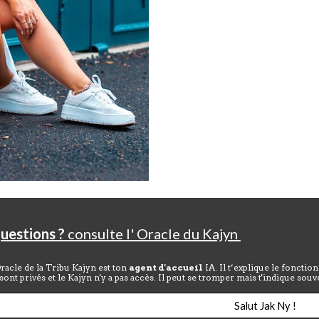
uestions ?
consulte
l' Oracle du Kajyn
Oracle de la Tribu Kajyn est ton
agent d'accueil
IA. Il t’explique le foncti
 sont privés et le Kajyn n'y a pas accès. Il peut se tromper mais t'indique so
Salut Jak Ny !