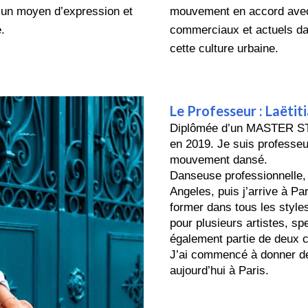
d’un moyen d’expression et
mouvement en accord avec
é.
commerciaux et actuels dans
cette culture urbaine.
Le Professeur :
Laëtit
Diplômée d’un MASTER STAP
en 2019. Je suis professeur
mouvement dansé.
Danseuse professionnelle,
Angeles, puis j’arrive à P
former dans tous les style
pour plusieurs artistes, spe
également partie de deux 
J’ai commencé à donner de
aujourd’hui à Paris.