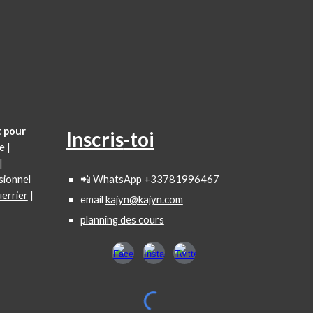
 pour
Inscris
-toi
e
|
|
sionnel
📲
WhatsApp +33781996467
errier
|
email
kajyn@kajyn.com
planning des cours