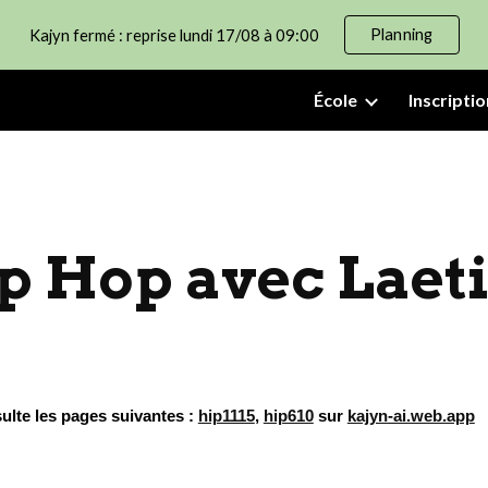
Planning
Kajyn fermé : reprise lundi 17/08 à 09:00
ip to main content
Skip to navigat
École
Inscriptio
p Hop avec Laeti
sulte les pages suivantes :
hip1115
,
hip610
sur
kajyn-ai.web.app