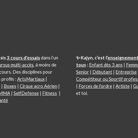
si
s
3 cours d'essais
dans l’un
✨ Kajyn, c’est l’
enseignement
ursus multi-accès
, à moins de
tous
:
Enfant dès 3 ans
|
Femm
 cours.
Des disciplines pour
Senior
|
Débutant
|
Entreprise
 profils :
ArtsMartiaux
|
Compétiteur ou Sportif profes
s
|
Boxes
|
Cirque acro Aérien
|
|
Forces de l'ordre
|
Artiste
|
Gu
MMA
|
SelfDefense
|
Fitness
|
et toi.
anté