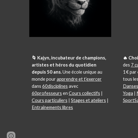
🌀 Kajyn, incubateur de champions,
🔥 Choi
artistes et héros du quotidien
des
7 c
depuis 50 ans.
Une école unique au
1 € par
monde pour
apprendre et t’exercer
tous les
dans
60disciplines
avec
Danse
60professeurs
en
Cours collectifs
|
Yoga
|
Cours particuliers
|
Stages et ateliers
|
SportS
Entraînements libres
Report abuse