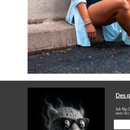
Des q
Jak Ny, 
avec lui